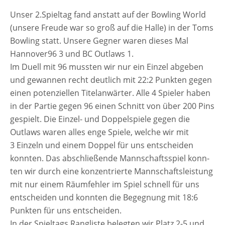
HAMELN
III
Unser 2.Spieltag fand anstatt auf der Bowling World
AUF
(unse­re Freude war so groß auf die Halle) in der Toms
DER
Bowling statt. Unsere Gegner waren die­ses Mal
TOMS
BOWLING
Hannover96 3 und BC Outlaws 1.
Im Duell mit 96 muss­ten wir nur ein Einzel abge­ben
und gewan­nen recht deut­lich mit 22:2 Punkten gegen
einen poten­zi­el­len Titelanwärter. Alle 4 Spieler haben
in der Partie gegen 96 einen Schnitt von über 200 Pins
gespielt. Die Einzel- und Doppelspiele gegen die
Outlaws waren alles enge Spiele, wel­che wir mit
3 Einzeln und einem Doppel für uns ent­schei­den
konn­ten. Das abschlie­ßen­de Mannschaftsspiel konn­
ten wir durch eine kon­zen­trier­te Mannschaftsleistung
mit nur einem Räumfehler im Spiel schnell für uns
ent­schei­den und konn­ten die Begegnung mit 18:6
Punkten für uns entscheiden.
In der Spieltags Rangliste beleg­ten wir Platz 2-5 und