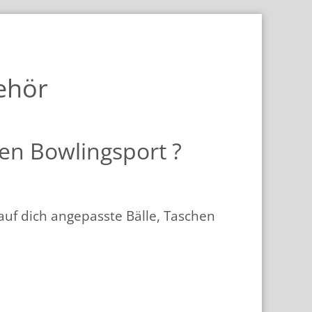
ehör
den Bowlingsport ?
uf dich ange­pass­te Bälle, Taschen