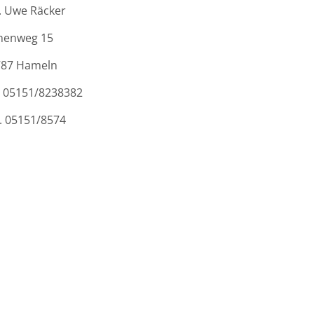
. Uwe Räcker
menweg 15
787 Hameln
. 05151/8238382
. 05151/8574