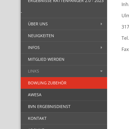
ERGEBNISSE RATTENFÄNGER 2.0 - 2023
Inh
-
Ul
ÜBER UNS
31
NEUIGKEITEN
Tel
INFOS
Fax
MITGLIED WERDEN
LINKS
BOWLING ZUBEHÖR
AWESA
BVN ERGEBNISDIENST
KONTAKT