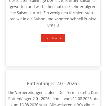
der letz­ten Spieltage Der letz­te Ball der Saison ist
gewor­fen und wir bli­cken auf eine sehr erfolg­rei­
che Saison zurück. Ein wenig neu for­miert star­te­
ten wir in die Saison und konn­ten schnell Punkte
um Pu
mehr lesen
Rattenfänger 2.0 - 2026 -
Die Vorbereitungen lau­fen ! Der Termin steht. Das
Rattenfänger 2.0 - 2026 - fin­det vom 11.08.2026 bis
zum 16.08.2026 statt. Alle wei­te­ren Info’s gibt es