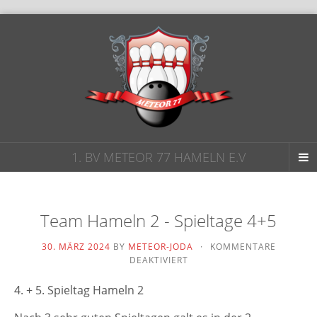
1. BV METEOR 77 HAMELN E.V
Team Hameln 2 - Spieltage 4+5
30. MÄRZ 2024
BY
METEOR-JODA
·
KOMMENTARE
FÜR
DEAKTIVIERT
TEAM
HAMELN
4. + 5. Spieltag Hameln 2
2
-