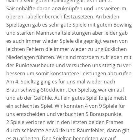
Nach 3 sehr guten Spieltagen galt es in der 2.
SPIELTAGE
Saisonhälfte dar­an anzu­knüp­fen und uns wei­ter im
4+5
obe­ren Tabellenbereich fest­zu­set­zen. An bei­den
Spieltagen gab es sehr gute Spiele mit gutem Bowling
und star­ken Mannschaftsleistungen aber lei­der gab
es auch immer wie­der Spiele die geprägt waren von
leich­ten Fehlern die immer wie­der zu unglück­li­chen
Niederlagen führ­ten. Wir sind trotz­dem zufrie­den mit
der Punkteausbeute und ver­su­chen uns ste­tig zu ver­
bes­sern um somit kon­stan­te­re Leistungen abzurufen.
Am 4. Spieltag ging es für uns mal wie­der nach
Braunschweig-Stöckheim. Der Spieltag war ein auf
und ab der Gefühle. Auf ein gutes Spiel folg­te meist
ein schlech­tes Spiel. Wir konn­ten 4 von 9 Spiele für
uns ent­schei­den und ver­buch­ten 5 Bonuspunkte.
2 Spiele ver­lo­ren wir in den letz­ten bei­den Frames
durch schlech­te Anwürfe und Räumfehler, dar­an gilt
es zu arbei­ten. Den Spieltag been­de­ten wir auf