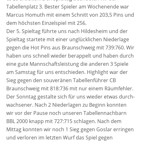
Tabellenplatz 3. Bester Spieler am Wochenende war
Marcus Homuth mit einem Schnitt von 203,5 Pins und
dem höchs­ten Einzelspiel mit 256.
Der 5. Spieltag führ­te uns nach Hildesheim und der
Spieltag star­te­te mit einer unglück­li­chen Niederlage
gegen die Hot Pins aus Braunschweig mit 739:760. Wir
haben uns schnell wie­der berap­pelt und haben durch
eine gute Mannschaftsleistung die ande­ren 3 Spiele
am Samstag für uns ent­schie­den. Highlight war der
Sieg gegen den sou­ve­rä­nen Tabellenführer CB
Braunschweig mit 818:736 mit nur einem Räumfehler.
Der Sonntag gestal­te sich für uns wie­der etwas durch­
wach­se­ner. Nach 2 Niederlagen zu Beginn konn­ten
wir vor der Pause noch unse­ren Tabellennachbarn
BBL 2000 knapp mit 727:715 schla­gen. Nach dem
Mittag konn­ten wir noch 1 Sieg gegen Goslar errin­gen
und ver­lo­ren im letz­ten Wurf das Spiel gegen