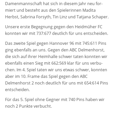
Damenmannschaft hat sich in die­sem Jahr neu for­
DAMEN
miert und besteht aus den Spielerinnen Madita
Herbst, Sabrina Forsyth, Tin Linz und Tatjana Schaper.
Unsere ers­te Begegnung gegen den Heidmüher FC
konn­ten wir mit 737:677 deut­lich für uns entscheiden.
Das zwei­te Spiel gegen Hannover 96 mit 745:611 Pins
ging eben­falls an uns. Gegen den ABC Delmenhorst,
die sich auf ihrer Heimhalle schwer taten konn­ten wir
eben­falls einen Sieg mit 662:569 klar für uns ver­bu­
chen. Im 4. Spiel taten wir uns etwas schwer, konn­ten
aber im 10. Frame das Spiel gegen den ABC
Delmenhorst 2 noch deut­lich für uns mit 654:614 Pins
entscheiden.
Für das 5. Spiel ohne Gegner mit 740 Pins haben wir
noch 2 Punkte verbucht.