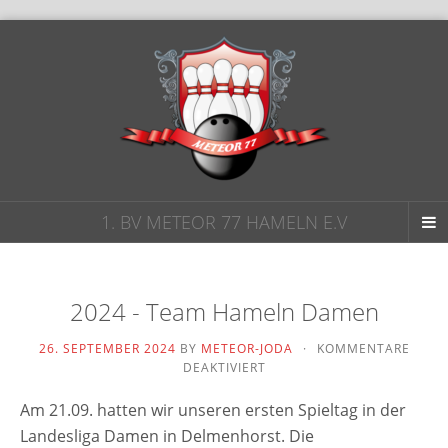
1. BV METEOR 77 HAMELN E.V
2024 - Team Hameln Damen
26. SEPTEMBER 2024
BY
METEOR-JODA
·
KOMMENTARE
FÜR
DEAKTIVIERT
2024
-
Am 21.09. hat­ten wir unse­ren ers­ten Spieltag in der
TEAM
Landesliga Damen in Delmenhorst. Die
HAMELN