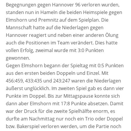
MIT
Begegnungen gegen Hannover 96 ver­lo­ren wur­den,
PERFEKTEM
stan­den nun in Hameln die bei­den Heimspiele gegen
WOCHENENDE
Elmshorn und Premnitz auf dem Spielplan. Die
Mannschaft hat­te auf die Niederlagen gegen
Hannover reagiert und neben einer ande­ren Ölung
auch die Positionen im Team ver­än­dert. Dies hat­te
vol­len Erfolg, zwei­mal wur­de mit 3:0 Punkten
gewonnen.
Gegen Elmshorn begann der Spieltag mit 0:5 Punkten
aus den ers­ten bei­den Doppeln und Einzel. Mit
456:459, 433:435 und 243:247 waren die Niederlagen
äußerst unglück­lich. Im zwei­ten Spiel gab es dann vier
Punkte im Doppel. Bis zur Mittagspause konn­te sich
dann aber Elmshorn mit 17:8 Punkte abset­zen. Damit
war der Druck für die zwei­te Spielhälfte enorm, es
durf­te am Nachmittag nur noch ein Trio oder Doppel
bzw. Bakerspiel ver­lo­ren wer­den, um die Partie noch