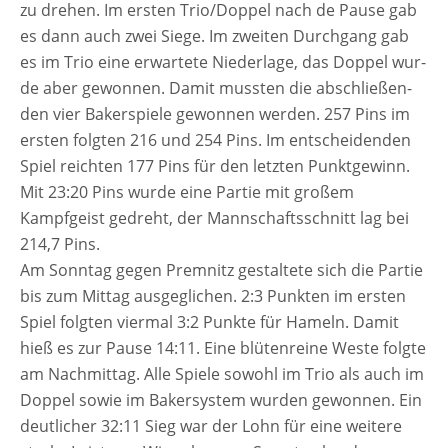
zu dre­hen. Im ers­ten Trio/Doppel nach de Pause gab
es dann auch zwei Siege. Im zwei­ten Durchgang gab
es im Trio eine erwar­te­te Niederlage, das Doppel wur­
de aber gewon­nen. Damit muss­ten die abschlie­ßen­
den vier Bakerspiele gewon­nen wer­den. 257 Pins im
ers­ten folg­ten 216 und 254 Pins. Im ent­schei­den­den
Spiel reich­ten 177 Pins für den letz­ten Punktgewinn.
Mit 23:20 Pins wur­de eine Partie mit gro­ßem
Kampfgeist gedreht, der Mannschaftsschnitt lag bei
214,7 Pins.
Am Sonntag gegen Premnitz gestal­te­te sich die Partie
bis zum Mittag aus­ge­gli­chen. 2:3 Punkten im ers­ten
Spiel folg­ten vier­mal 3:2 Punkte für Hameln. Damit
hieß es zur Pause 14:11. Eine blü­ten­rei­ne Weste folg­te
am Nachmittag. Alle Spiele sowohl im Trio als auch im
Doppel sowie im Bakersystem wur­den gewon­nen. Ein
deut­li­cher 32:11 Sieg war der Lohn für eine wei­te­re