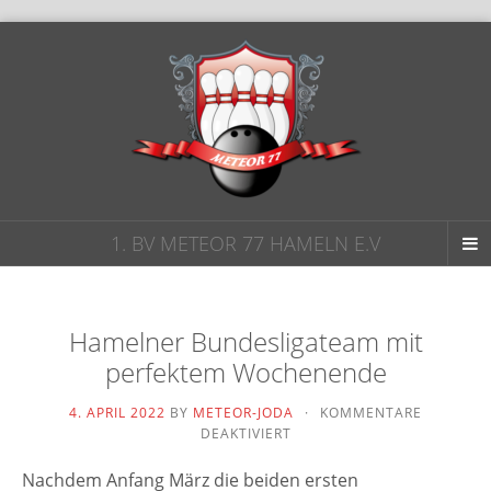
1. BV METEOR 77 HAMELN E.V
Hamelner Bundesligateam mit
perfektem Wochenende
4. APRIL 2022
BY
METEOR-JODA
·
KOMMENTARE
FÜR
DEAKTIVIERT
HAMELNER
BUNDESLIGATEAM
Nachdem Anfang März die bei­den ers­ten