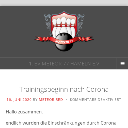
1. BV METEOR 77 HAMELN E.V
Trainingsbeginn nach Corona
FÜ
16. JUNI 2020
BY
METEOR-RED
·
KOMMENTARE DEAKTIVIERT
TR
NA
Hallo zusam­men,
CO
end­lich wur­den die Einschränkungen durch Corona