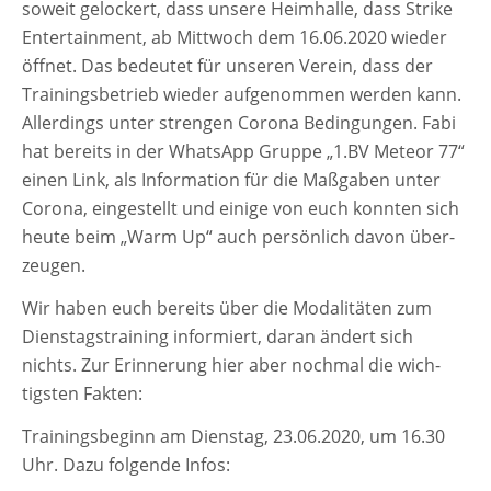
soweit gelo­ckert, dass unse­re Heimhalle, dass Strike
Entertainment, ab Mittwoch dem 16.06.2020 wie­der
öff­net. Das bedeu­tet für unse­ren Verein, dass der
Trainingsbetrieb wie­der auf­ge­nom­men wer­den kann.
Allerdings unter stren­gen Corona Bedingungen. Fabi
hat bereits in der WhatsApp Gruppe „1.BV Meteor 77“
einen Link, als Information für die Maßgaben unter
Corona, ein­ge­stellt und eini­ge von euch konn­ten sich
heu­te beim „Warm Up“ auch per­sön­lich davon über­
zeu­gen.
Wir haben euch bereits über die Modalitäten zum
Dienstagstraining infor­miert, dar­an ändert sich
nichts. Zur Erinnerung hier aber noch­mal die wich­
tigs­ten Fakten:
Trainingsbeginn am Dienstag, 23.06.2020, um 16.30
Uhr. Dazu fol­gen­de Infos: