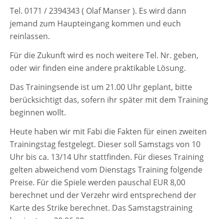
Tel. 0171 / 2394343 ( Olaf Manser ). Es wird dann
jemand zum Haupteingang kom­men und euch
reinlassen.
Für die Zukunft wird es noch wei­te­re Tel. Nr. geben,
oder wir fin­den eine ande­re prak­ti­ka­ble Lösung.
Das Trainingsende ist um 21.00 Uhr geplant, bit­te
berück­sich­tigt das, sofern ihr spä­ter mit dem Training
begin­nen wollt.
Heute haben wir mit Fabi die Fakten für einen zwei­ten
Trainingstag fest­ge­legt. Dieser soll Samstags von 10
Uhr bis ca. 13/14 Uhr statt­fin­den. Für die­ses Training
gel­ten abwei­chend vom Dienstags Training fol­gen­de
Preise. Für die Spiele wer­den pau­schal EUR 8,00
berech­net und der Verzehr wird ent­spre­chend der
Karte des Strike berech­net. Das Samstagstraining