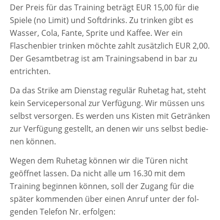
Der Preis für das Training beträgt EUR 15,00 für die
Spiele (no Limit) und Softdrinks. Zu trin­ken gibt es
Wasser, Cola, Fante, Sprite und Kaffee. Wer ein
Flaschenbier trin­ken möch­te zahlt zusätz­lich EUR 2,00.
Der Gesamtbetrag ist am Trainingsabend in bar zu
ent­rich­ten.
Da das Strike am Dienstag regu­lär Ruhetag hat, steht
kein Servicepersonal zur Verfügung. Wir müs­sen uns
selbst ver­sor­gen. Es wer­den uns Kisten mit Getränken
zur Verfügung gestellt, an denen wir uns selbst bedie­
nen kön­nen.
Wegen dem Ruhetag kön­nen wir die Türen nicht
geöff­net las­sen. Da nicht alle um 16.30 mit dem
Training begin­nen kön­nen, soll der Zugang für die
spä­ter kom­men­den über einen Anruf unter der fol­
gen­den Telefon Nr. erfolgen: