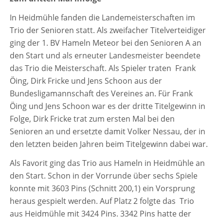
TRI
A
In Heidmühle fan­den die Landemeisterschaften im
ME
Trio der Senioren statt. Als zwei­fa­cher Titelverteidiger
ZU
DR
ging der 1. BV Hameln Meteor bei den Senioren A an
MA
den Start und als erneu­ter Landesmeister been­de­te
IN
das Trio die Meisterschaft. Als Spieler tra­ten Frank
Öing, Dirk Fricke und Jens Schoon aus der
Bundesligamannschaft des Vereines an. Für Frank
Öing und Jens Schoon war es der drit­te Titelgewinn in
Folge, Dirk Fricke trat zum ers­ten Mal bei den
Senioren an und ersetz­te damit Volker Nessau, der in
den letz­ten bei­den Jahren beim Titelgewinn dabei war.
Als Favorit ging das Trio aus Hameln in Heidmühle an
den Start. Schon in der Vorrunde über sechs Spiele
konn­te mit 3603 Pins (Schnitt 200,1) ein Vorsprung
her­aus gespielt wer­den. Auf Platz 2 folg­te das Trio
aus Heidmühle mit 3424 Pins. 3342 Pins hat­te der