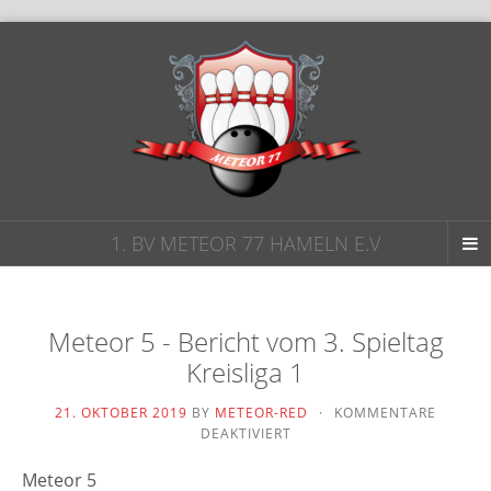
1. BV METEOR 77 HAMELN E.V
Meteor 5 - Bericht vom 3. Spieltag
Kreisliga 1
21. OKTOBER 2019
BY
METEOR-RED
·
KOMMENTARE
FÜR
DEAKTIVIERT
METEOR
5
Meteor 5