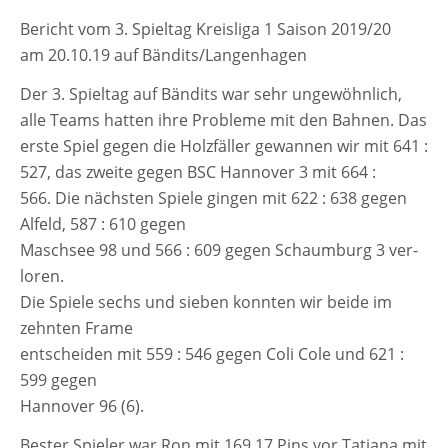
-
BERICHT
Bericht vom 3. Spieltag Kreisliga 1 Saison 2019/20
VOM
am 20.10.19 auf Bändits/Langenhagen
3.
SPIELTAG
Der 3. Spieltag auf Bändits war sehr unge­wöhn­lich,
KREISLIGA
alle Teams hat­ten ihre Probleme mit den Bahnen. Das
1
ers­te Spiel gegen die Holzfäller gewan­nen wir mit 641 :
527, das zwei­te gegen BSC Hannover 3 mit 664 :
566. Die nächs­ten Spiele gin­gen mit 622 : 638 gegen
Alfeld, 587 : 610 gegen
Maschsee 98 und 566 : 609 gegen Schaumburg 3 ver­
lo­ren.
Die Spiele sechs und sie­ben konn­ten wir bei­de im
zehn­ten Frame
ent­schei­den mit 559 : 546 gegen Coli Cole und 621 :
599 gegen
Hannover 96 (6).
Bester Spieler war Ron mit 169,17 Pins vor Tatjana mit