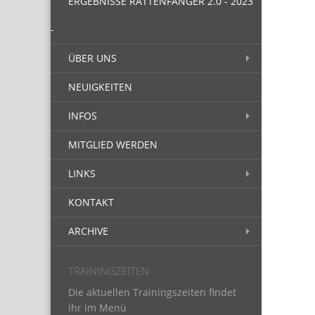
ERGEBNISSE RATTENFÄNGER 2.0 - 2023
-
ÜBER UNS
NEUIGKEITEN
INFOS
MITGLIED WERDEN
LINKS
KONTAKT
ARCHIVE
TRAININGZEITEN
Die aktu­el­len Trainingszeiten fin­det
ihr im Menü