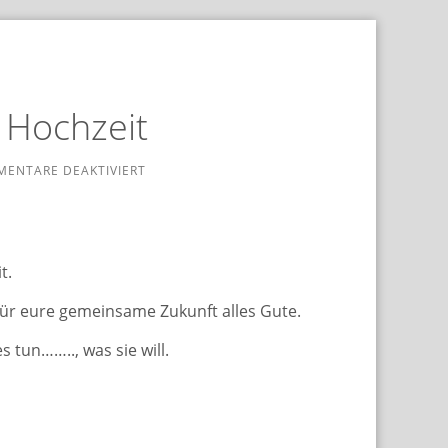
 Hochzeit
FÜR
ENTARE DEAKTIVIERT
GLÜCKWÜNSCHE
ZUR
HOCHZEIT
t.
für eure gemein­sa­me Zukunft alles Gute.
s tun…….., was sie will.