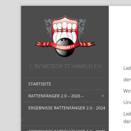
1. BV METEOR 77 HAMELN E.V
Lie
der
STARTSEITE
Wir
RATTENFÄNGER 2.0 – 2026 –
Und
ERGEBNISSE RATTENFÄNGER 2.0 - 2024
Lie
-
der