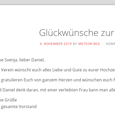
Glückwünsche zur
4. NOVEMBER 2019
BY
METEOR-RED
·
KOMM
be Svenja, lie­ber Daniel,
 Verein wünscht euch alles Liebe und Gute zu eurer Hochzei
 gra­tu­lie­ren Euch von gan­zem Herzen und wün­schen euch 
 Daniel denk dar­an, mit einer ver­lieb­ten Frau kann man alle
be Grüße
 gesam­te Vorstand