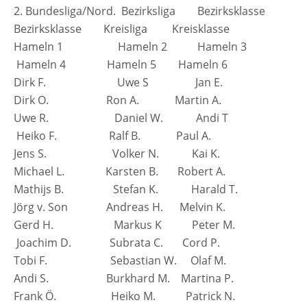
77
2. Bundesliga/Nord. Bezirksliga Bezirksklasse
HAMELN
Bezirksklasse Kreisliga Kreisklasse
2019
/
Hameln 1 Hameln 2 Hameln 3
2020
Hameln 4 Hameln 5 Hameln 6
Dirk F. Uwe S Jan E.
Dirk O. Ron A. Martin A.
Uwe R. Daniel W. Andi T
Heiko F. Ralf B. Paul A.
Jens S. Volker N. Kai K.
Michael L. Karsten B. Robert A.
Mathijs B. Stefan K. Harald T.
Jörg v. Son Andreas H. Melvin K.
Gerd H. Markus K Peter M.
Joachim D. Subrata C. Cord P.
Tobi F. Sebastian W. Olaf M.
Andi S. Burkhard M. Martina P.
Frank Ö. Heiko M. Patrick N.