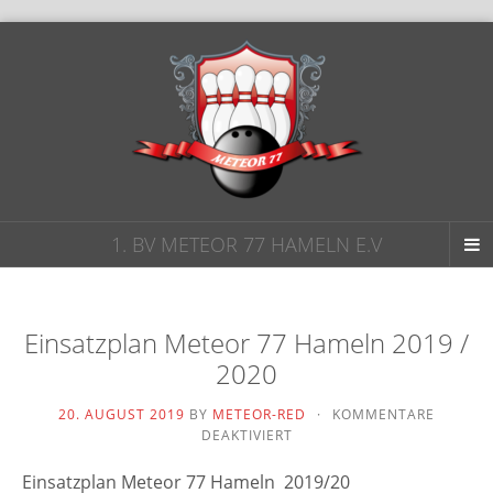
1. BV METEOR 77 HAMELN E.V
Einsatzplan Meteor 77 Hameln 2019 /
2020
20. AUGUST 2019
BY
METEOR-RED
·
KOMMENTARE
FÜR
DEAKTIVIERT
EINSATZPLAN
METEOR
Einsatzplan Meteor 77 Hameln 2019/20