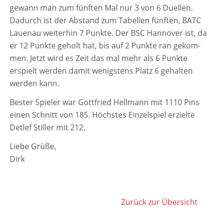
7.
gewann man zum fünf­ten Mal nur 3 von 6 Duellen.
SPIELTAG
Dadurch ist der Abstand zum Tabellen fünf­ten, BATC
DER
2.
Lauenau wei­ter­hin 7 Punkte. Der BSC Hannover ist, da
MANNSCHAFT
er 12 Punkte geholt hat, bis auf 2 Punkte ran gekom­
men. Jetzt wird es Zeit das mal mehr als 6 Punkte
erspielt wer­den damit wenigs­tens Platz 6 gehal­ten
wer­den kann.
Bester Spieler war Gottfried Hellmann mit 1110 Pins
einen Schnitt von 185. Höchstes Einzelspiel erziel­te
Detlef Stiller mit 212.
Liebe Grüße,
Dirk
Zurück zur Übersicht