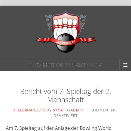
1. BV METEOR 77 HAMELN E.V
Bericht vom 7. Spieltag der 2.
Mannschaft
1. FEBRUAR 2016
BY
SYNATIX-ADMIN
·
KOMMENTARE
FÜR
DEAKTIVIERT
BERICHT
VOM
Am 7. Spieltag auf der Anlage der Bowling World