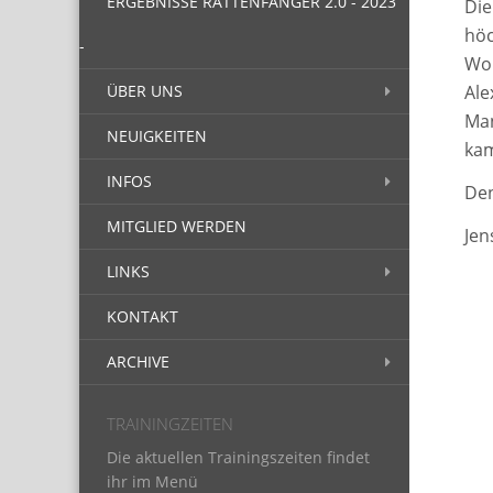
ERGEBNISSE RATTENFÄNGER 2.0 - 2023
Die
höc
-
Wol
ÜBER UNS
Ale
Man
NEUIGKEITEN
kam
INFOS
Den
MITGLIED WERDEN
Jen
LINKS
KONTAKT
ARCHIVE
TRAININGZEITEN
Die aktu­el­len Trainingszeiten fin­det
ihr im Menü