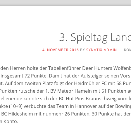
3. Spieltag Lan
4. NOVEMBER 2016
BY
SYNATIX-ADMIN
·
KO
 den Herren hol­te der Tabellenführer Deer Hunters Wolfen
 ins­ge­samt 72 Punkte. Damit hat der Aufsteiger sei­nen Vor
t. Auf dem zwei­ten Platz folgt der Heidmühler FC mit 58 Pun
Punkten rut­sche der 1. BV Meteor Hameln mit 51 Punkten au
ellenende konn­te sich der BC Hot Pins Braunschweig vom letz
kte (10+9) ver­buch­te das Team in Hannover auf der Bowling W
 BC Hildesheim mit nun­mehr 26 Punkten, 30 Punkte hat de
m Konto.