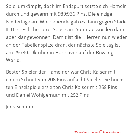
Spiel umkämpft, doch im Endspurt setz­te sich Hameln
durch und gewann mit 989:936 Pins. Die ein­zi­ge
Niederlage am Wochenende gab es dann gegen Stade
II. Die rest­li­chen drei Spiele am Sonntag wur­den dann
aber klar gewon­nen. Damit ist die I.Herren nun wie­der
an der Tabellenspitze dran, der nächs­te Spieltag ist
am 29./30. Oktober in Hannover auf der Bowling
World.
Bester Spieler der Hamelner war Chris Kaiser mit
einem Schnitt von 206 Pins auf acht Spiele. Die höchs­
ten Einzelspiele erziel­ten Chris Kaiser mit 268 Pins
und Daniel Wohlgemuth mit 252 Pins
Jens Schoon