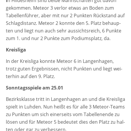
I
n Hildesheim sind bei­de Mannschaften gut davon
gekom­men. Meteor 3 ver­lor etwas an Boden zum
Tabellenführer, aber mit nur 2 Punkten Rückstand auf
Schlagdistanz. Meteor 2 konn­te den 5. Platz behaup­
ten und liegt nun auch sehr aus­sichts­reich, 6 Punkte
zum 1. und nur 2 Punkte zum Podiumsplatz, da.
Kreisliga
In der Kreisliga konn­te Meteor 6 in Langenhagen,
trotz guten Ergebnissen, nicht Punkten und liegt wei­
ter­hin auf den 9. Platz.
Sonntagsspiele am 25.01
Bezirksklasse tritt in Langenhagen an und die Kreisliga
spielt in Luhden. Nun heißt es für alle 3 Meteor-Teams
zu Punkten um sich einer­seits vom Tabellenende zu
lösen und für Meteor 5 bedeu­tet dies den Platz zu hal­
ten oder gar zu verbessern.