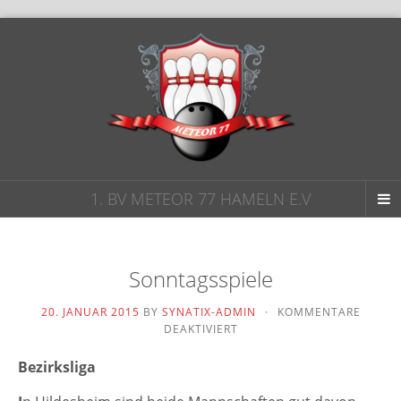
1. BV METEOR 77 HAMELN E.V
Sonntagsspiele
20. JANUAR 2015
BY
SYNATIX-ADMIN
·
KOMMENTARE
FÜR
DEAKTIVIERT
SONNTAGSSPIELE
Bezirksliga