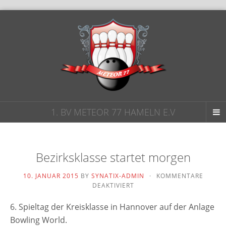
1. BV METEOR 77 HAMELN E.V
Bezirksklasse startet morgen
10. JANUAR 2015
BY
SYNATIX-ADMIN
·
KOMMENTARE
FÜR
DEAKTIVIERT
BEZIRKSKLASSE
STARTET
6. Spieltag der Kreisklasse in Hannover auf der Anlage
MORGEN
Bowling World.