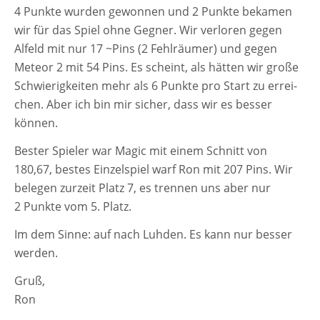
3.
4 Punkte wur­den gewon­nen und 2 Punkte beka­men
MANNSCHAFT
wir für das Spiel ohne Gegner. Wir ver­lo­ren gegen
VOM
4.
Alfeld mit nur 17 ~Pins (2 Fehlräumer) und gegen
SPIELTAG
Meteor 2 mit 54 Pins. Es scheint, als hät­ten wir gro­ße
Schwierigkeiten mehr als 6 Punkte pro Start zu errei­
chen. Aber ich bin mir sicher, dass wir es bes­ser
können.
Bester Spieler war Magic mit einem Schnitt von
180,67, bes­tes Einzelspiel warf Ron mit 207 Pins. Wir
bele­gen zur­zeit Platz 7, es tren­nen uns aber nur
2 Punkte vom 5. Platz.
Im dem Sinne: auf nach Luhden. Es kann nur bes­ser
werden.
Gruß,
Ron