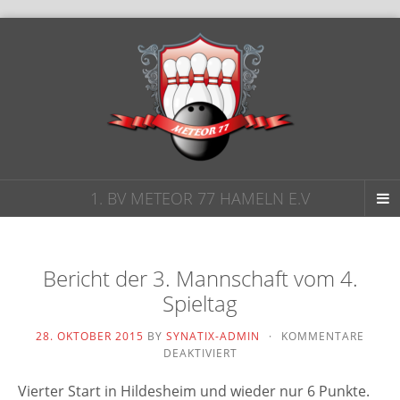
1. BV METEOR 77 HAMELN E.V
Bericht der 3. Mannschaft vom 4.
Spieltag
28. OKTOBER 2015
BY
SYNATIX-ADMIN
·
KOMMENTARE
FÜR
DEAKTIVIERT
BERICHT
DER
Vierter Start in Hildesheim und wie­der nur 6 Punkte.